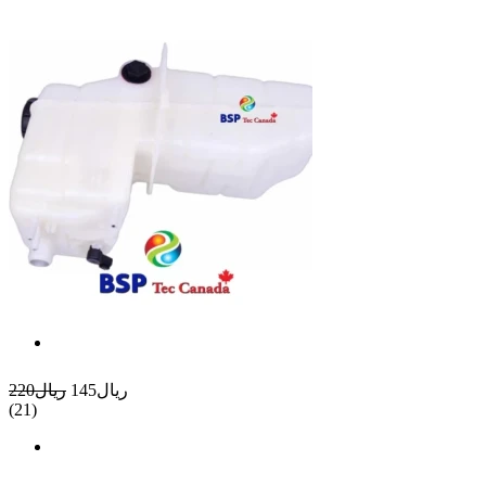
ريال145
ريال220
(21)