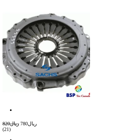
ريال780
ريال820
(21)