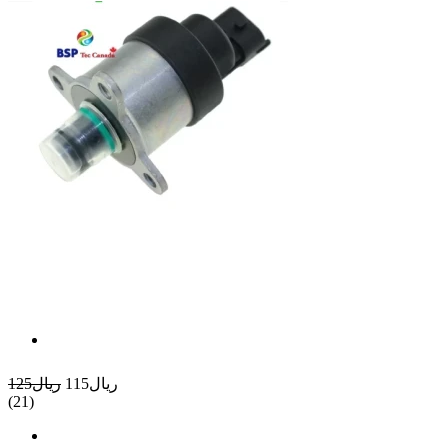
ريال115
ريال125
(21)