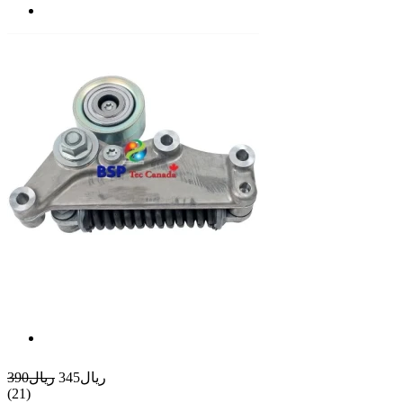
ريال345
ريال390
(21)