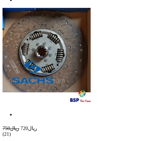
ريال720
ريال750
(21)