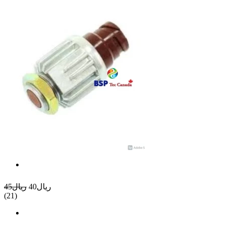
ريال40
ريال45
(21)