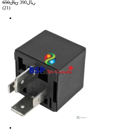
ريال390
ريال650
(21)