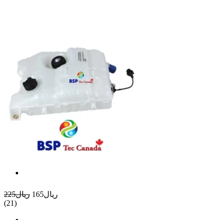
ريال165
ريال225
(21)