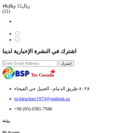
ريال12
ريال18
(21)
اشترك في النشرة الإخبارية لدينا
اشترك
٨٠٢٨ طريق الدمام - الجبيل حي الفيحاء
m-btrucktec1973@outlook.sa
+96 (65) 0381-7946
روابط
My Account