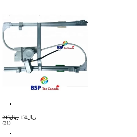
ريال150
ريال245
(21)