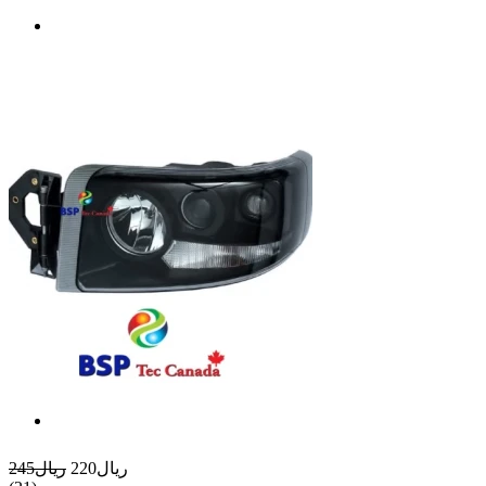
ريال220
ريال245