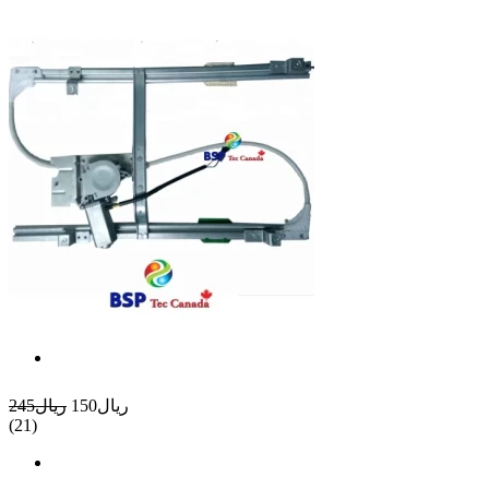
ريال150
ريال245
(21)