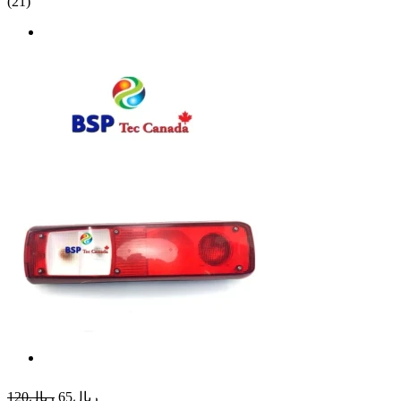
(21)
ريال65
ريال120