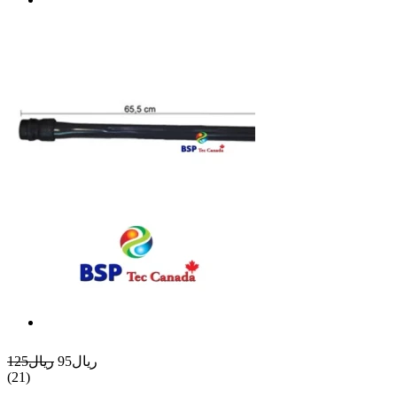
ريال95
ريال125
(21)