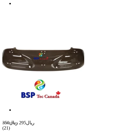
ريال295
ريال350
(21)