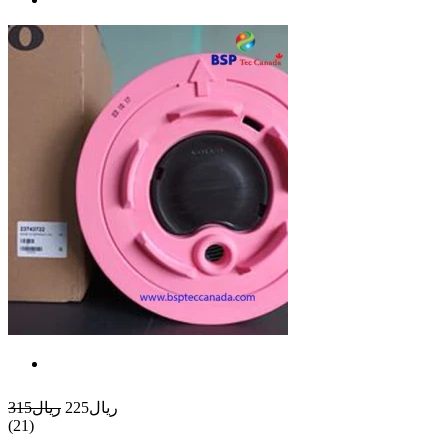
ريال225
ريال315
(21)