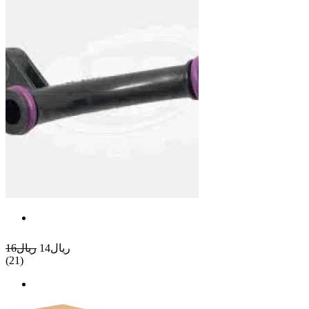
ريال14
ريال16
(21)