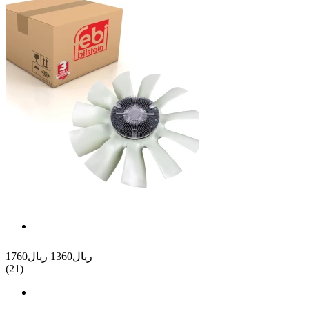
ريال1360
ريال1760
(21)