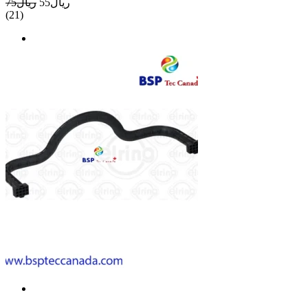
ريال55
ريال75
(21)