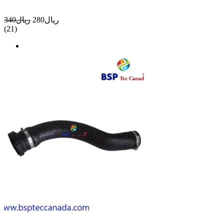
ريال280
ريال340
(21)