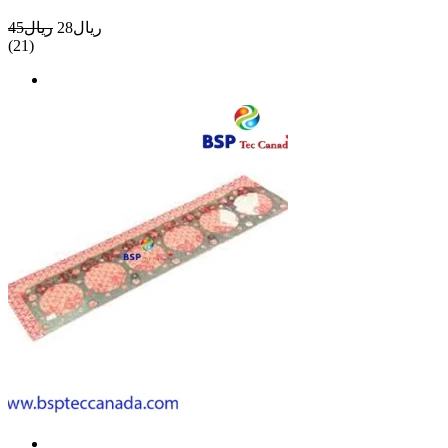
ريال28
ريال45
(21)