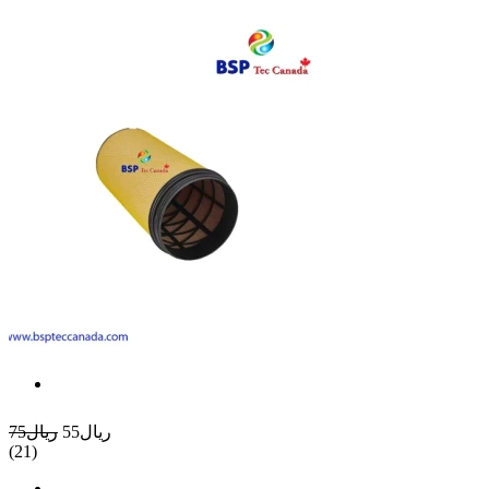
ريال55
ريال75
(21)