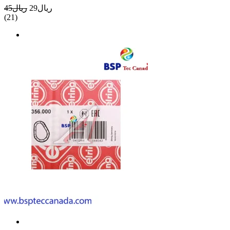
ريال29
ريال45
(21)