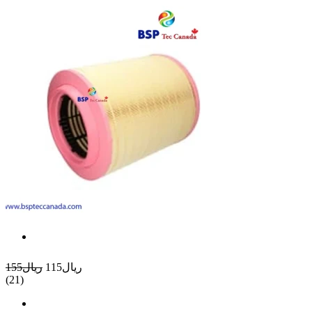
ريال115
ريال155
(21)