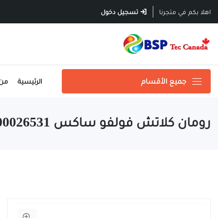
تسجيل دخول
اهلا بكم في متجرنا
الرئيسية
من
جميع الأقسام
رومان كلاتش فولفو ساكس 3100026531