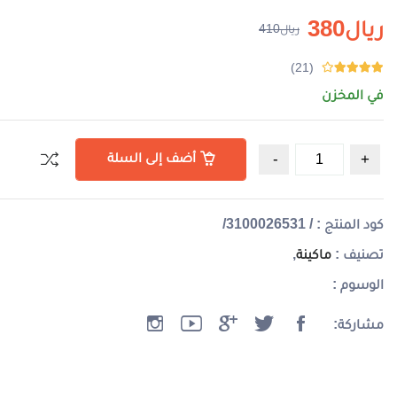
ريال380
ريال410
(21)
في المخزن
أضف إلى السلة
كود المنتج : / 3100026531/
تصنيف :
ماكينة
,
الوسوم :
مشاركة: